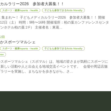
カルラリー2026 参加者大募集！！
スポーツ・健康/sports・health
子どもも参加できる/kids friendly
 集まれ〜！ 子どもメディカルラリー2026 参加者大募集！！ 開催
9月12日（土） 時間：9時〜16時 開催場所：柏の葉カンファレンスセンタ
ンホテル柏の葉２F） 主催者名：東葛...
12日
かスポーツマルシェ
スポーツ・健康/sports・health
子どもも参加できる/kids friendly
ee
かスポーツマルシェ（スポマル）は、地域の皆さまが気軽にスポーツに
、新しい活動や人と出会える地域交流イベントです。 会場や周辺店舗
ラリーを実施し、まちなかを歩きながら、さ...