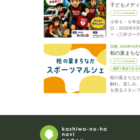
子どもメディ
イベント/event
小学５・６年生
日：2026年
ー（三井ガーデ
日程: 2026年10月
柏の葉まちな
イベント/event
無料で参加できる/fr
柏の葉まちな
触れ、楽しみ
を巡るスタンプ