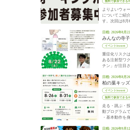
無料で参加できる/fr
よりよいウォ
についてご紹
す。次回は8月
日程: 2026年8月2
みんなの寺子
イベント/event
重症化リスク
ある注射型ワ
チン」が注目さ
日程: 2026年8月2
柏の葉キッズ
イベント/event
無料で参加できる/fr
走る・跳ぶ・投
動プログラム
・基本動作を身
日程: 2026年9月1