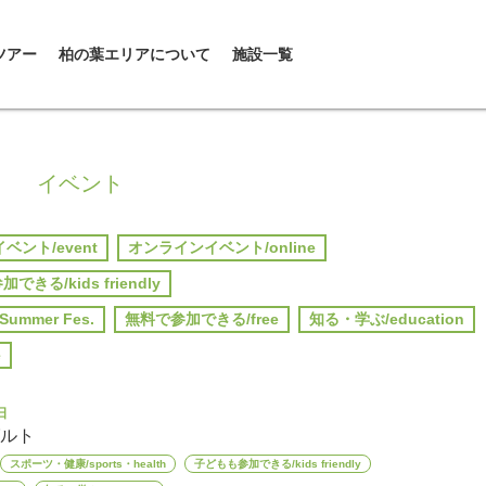
ツアー
柏の葉エリアについて
施設一覧
イベント
イベント/event
オンラインイベント/online
きる/kids friendly
ummer Fes.
無料で参加できる/free
知る・学ぶ/education
e
日
ルト
スポーツ・健康/sports・health
子どもも参加できる/kids friendly