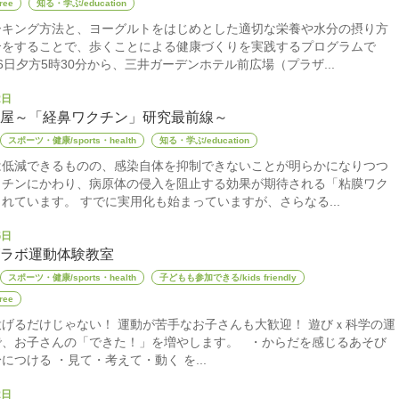
ee
知る・学ぶ/education
ーキング方法と、ヨーグルトをはじめとした適切な栄養や水分の摂り方
介をすることで、歩くことによる健康づくりを実践するプログラムで
6日夕方5時30分から、三井ガーデンホテル前広場（プラザ...
2日
屋～「経鼻ワクチン」研究最前線～
スポーツ・健康/sports・health
知る・学ぶ/education
は低減できるものの、感染自体を抑制できないことが明らかになりつつ
クチンにかわり、病原体の侵入を阻止する効果が期待される「粘膜ワク
れています。 すでに実用化も始まっていますが、さらなる...
6日
ラボ運動体験教室
スポーツ・健康/sports・health
子どもも参加できる/kids friendly
ee
げるだけじゃない！ 運動が苦手なお子さんも大歓迎！ 遊びｘ科学の運
で、お子さんの「できた！」を増やします。 ・からだを感じるあそび
につける ・見て・考えて・動く を...
2日