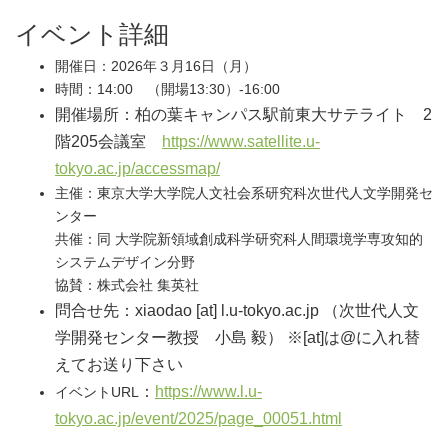
イベント詳細
開催日：2026年３月16日（月）
時間：14:00 （開場13:30）-16:00
開催場所：柏の葉キャンパス駅前東大サテライト 2
階205会議室
https://www.satellite.u-
tokyo.ac.jp/accessmap/
主催：東京大学大学院人文社会系研究科次世代人文学開発セ
ンター
共催：同 大学院新領域創成科学研究科人間環境学専攻知的
システムデザイン分野
協賛：株式会社 集英社
問合せ先：xiaodao [at] l.u-tokyo.ac.jp （次世代人文
学開発センター教授 小島 毅） ※[at]は@に入れ替
えてお送り下さい
：
https://www.l.u-
イベントURL
tokyo.ac.jp/event/2025/page_00051.html