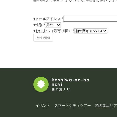
◉メールアドレス
*
◉
性別
*
◉
お住まい（最寄り駅）
*
イベント
スマートシティツアー
柏の葉エリア