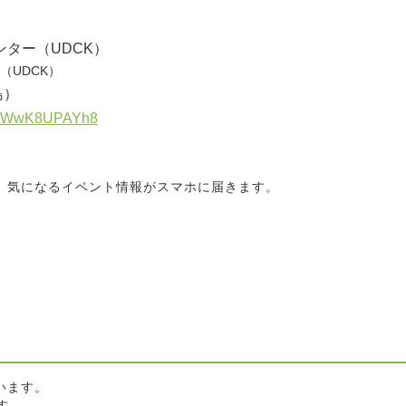
ター（UDCK）
（UDCK）
）
shYLWwK8UPAYh8
と、気になるイベント情報がスマホに届きます。
います。
す。