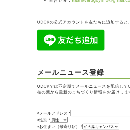
問合せ先：
kashiwarugbyinfo@gmail.c
UDCKの公式アカウントを友だちに追加する
メールニュース登録
UDCKでは不定期でメールニュースを配信して
柏の葉から最新のまちづくり情報をお届けしま
◉メールアドレス
*
◉
性別
*
◉
お住まい（最寄り駅）
*