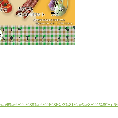
ores_kashiwa/6%e6%9c%88%e6%9f%8f%e3%81%ae%e8%91%89%