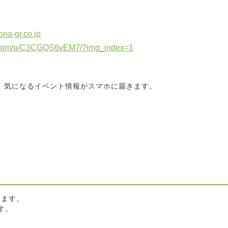
na-gr.co.jp
m.com/p/C3CGQS6vEM7/?img_index=1
と、気になるイベント情報がスマホに届きます。
います。
す。