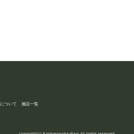
について
施設一覧
copyright(c) Kashiwanoha-Navi all rights reserved