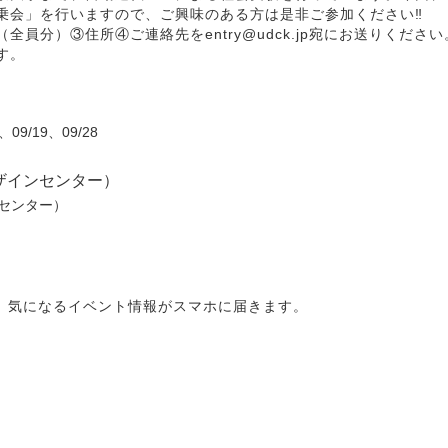
乗会」を行いますので、ご興味のある方は是非ご参加ください‼
員分）③住所④ご連絡先をentry@udck.jp宛にお送りください
す。
、09/19、09/28
ザインセンター）
ンセンター）
と、気になるイベント情報がスマホに届きます。