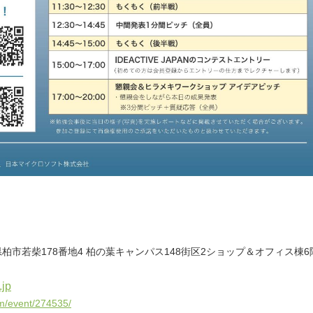
千葉県柏市若柴178番地4 柏の葉キャンパス148街区2ショップ＆オフィス棟6
.jp
om/event/274535/