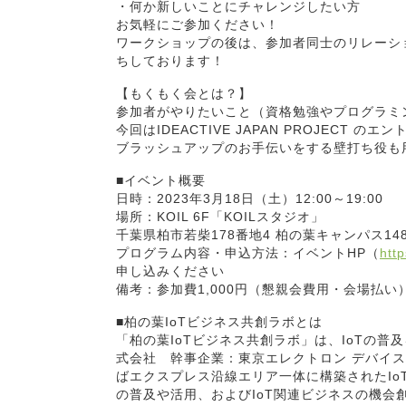
・何か新しいことにチャレンジしたい方
お気軽にご参加ください！
ワークショップの後は、参加者同士のリレーシ
ちしております！
【もくもく会とは？】
参加者がやりたいこと（資格勉強やプログラミ
今回はIDEACTIVE JAPAN PROJEC
ブラッシュアップのお手伝いをする壁打ち役も
■イベント概要
日時：2023年3月18日（土）12:00～19:00
場所：KOIL 6F「KOILスタジオ」
千葉県柏市若柴178番地4 柏の葉キャンパス1
プログラム内容・申込方法：イベントHP（
htt
申し込みください
備考：参加費1,000円（懇親会費用・会場払い
■柏の葉IoTビジネス共創ラボとは
「柏の葉IoTビジネス共創ラボ」は、IoTの普
式会社 幹事企業：東京エレクトロン デバイ
ばエクスプレス沿線エリア一体に構築されたIo
の普及や活用、およびIoT関連ビジネスの機