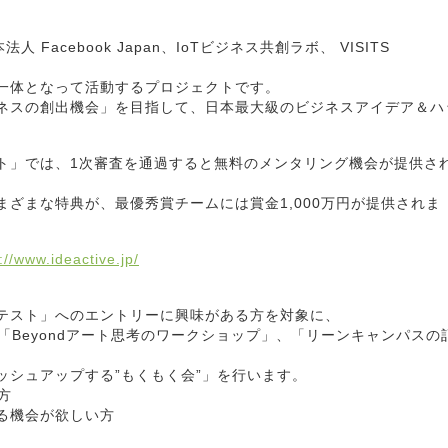
Facebook Japan、IoTビジネス共創ラボ、 VISITS
一体となって活動するプロジェクトです。
ネスの創出機会」を目指して、日本最大級のビジネスアイデア＆ハ
ト」では、1次審査を通過すると無料のメンタリング機会が提供さ
ざまな特典が、最優秀賞チームには賞金1,000万円が提供されま
://www.ideactive.jp/
テスト」へのエントリーに興味がある方を対象に、
要説明」、「Beyondアート思考のワークショップ」、「リーンキャンパスの
ッシュアップする”もくもく会”」を行います。
る方
る機会が欲しい方