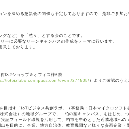
ョンを深める懇親会の開催も予定しておりますので、是非ご参加お
ングなど）を「黙々」とする会のことです。
T のエントリーに必要なリーンキャンバスの作成をテーマに行います。
用意しております。
48街区2ショップ＆オフィス棟6階
ps://iotbizlabo.connpass.com/event/274535/
）よりご確認のうえ
）
及を目指す「IoTビジネス共創ラボ」（事務局：日本マイクロソフト
ス株式会社）の地域グループで、「柏の葉キャンパス」をはじめ、
T実証フィールド環境を活用して、柏市を中心とした近隣地域へのI
会創出を目的に、企業、地方自治体、教育機関など様々な参画企業・