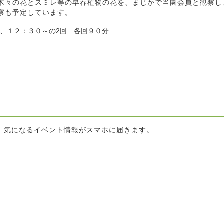
木々の花とスミレ等の早春植物の花を、まじかで当園会員と観察し
察も予定しています。
０～、１２：３０～の2回 各回９０分
と、気になるイベント情報がスマホに届きます。