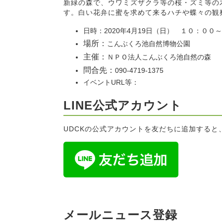
新緑の森で、ウワミズザクラ等の桜・ズミ等の
す。白い花弁に蜜を求めて来るハチや蝶々の観
日時：2020年4月19日（日） １０：０
場所：
こんぶくろ池自然博物公園
主催：
ＮＰＯ法人こんぶくろ池自然の森
問合先：
090-4719-1375
イベントURL等：
LINE公式アカウント
UDCKの公式アカウントを友だちに追加する
メールニュース登録